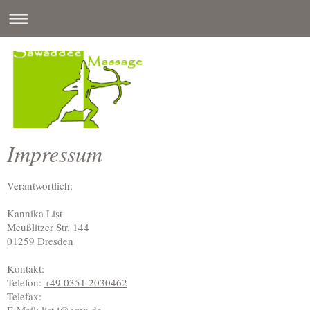
Impressum
Verantwortlich:
Kannika
List
Meußlitzer Str. 144
01259
Dresden
Kontakt:
Telefon:
+49 0351 2030462
Telefax:
E-Mail:
list.j@gmx.de